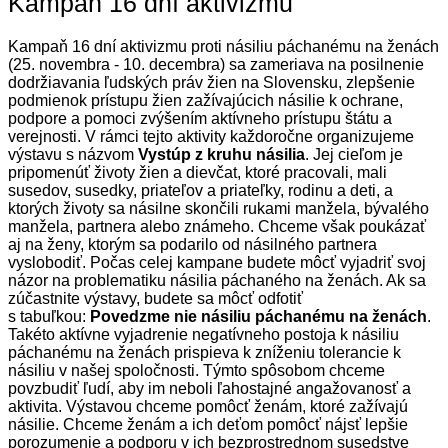
Kampaň 16 dní aktivizmu
Kampaň 16 dní aktivizmu proti násiliu páchanému na ženách
(25. novembra - 10. decembra) sa zameriava na posilnenie
dodržiavania ľudských práv žien na Slovensku, zlepšenie
podmienok prístupu žien zažívajúcich násilie k ochrane,
podpore a pomoci zvýšením aktívneho prístupu štátu a
verejnosti. V rámci tejto aktivity každoročne organizujeme
výstavu s názvom
Vystúp z kruhu násilia
. Jej cieľom je
pripomenúť životy žien a dievčat, ktoré pracovali, mali
susedov, susedky, priateľov a priateľky, rodinu a deti, a
ktorých životy sa násilne skončili rukami manžela, bývalého
manžela, partnera alebo známeho. Chceme však poukázať
aj na ženy, ktorým sa podarilo od násilného partnera
vyslobodiť. Počas celej kampane budete môcť vyjadriť svoj
názor na problematiku násilia páchaného na ženách. Ak sa
zúčastnite výstavy, budete sa môcť odfotiť
s tabuľkou:
Povedzme nie násiliu páchanému na ženách
.
Takéto aktívne vyjadrenie negatívneho postoja k násiliu
páchanému na ženách prispieva k zníženiu tolerancie k
násiliu v našej spoločnosti. Týmto spôsobom chceme
povzbudiť ľudí, aby im neboli ľahostajné angažovanosť a
aktivita. Výstavou chceme pomôcť ženám, ktoré zažívajú
násilie. Chceme ženám a ich deťom pomôcť nájsť lepšie
porozumenie a podporu v ich bezprostrednom susedstve