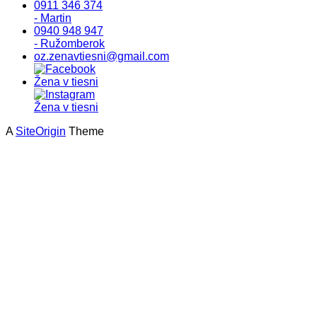
0911 346 374
- Martin
0940 948 947
- Ružomberok
oz.zenavtiesni@gmail.com
A
SiteOrigin
Theme