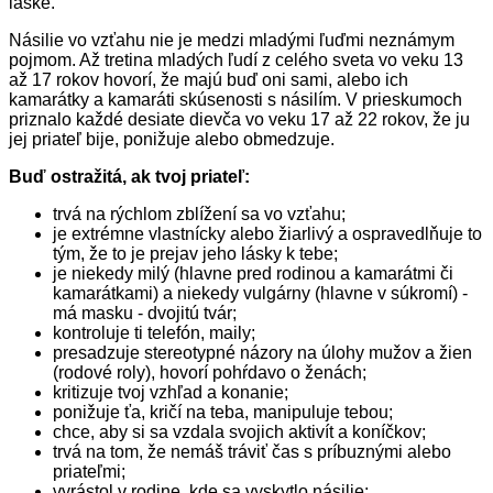
láske.
Násilie vo vzťahu nie je medzi mladými ľuďmi neznámym
pojmom. Až tretina mladých ľudí z celého sveta vo veku 13
až 17 rokov hovorí, že majú buď oni sami, alebo ich
kamarátky a kamaráti skúsenosti s násilím. V prieskumoch
priznalo každé desiate dievča vo veku 17 až 22 rokov, že ju
jej priateľ bije, ponižuje alebo obmedzuje.
Buď ostražitá, ak tvoj priateľ:
trvá na rýchlom zblížení sa vo vzťahu;
je extrémne vlastnícky alebo žiarlivý a ospravedlňuje to
tým, že to je prejav jeho lásky k tebe;
je niekedy milý (hlavne pred rodinou a kamarátmi či
kamarátkami) a niekedy vulgárny (hlavne v súkromí) -
má masku - dvojitú tvár;
kontroluje ti telefón, maily;
presadzuje stereotypné názory na úlohy mužov a žien
(rodové roly), hovorí pohŕdavo o ženách;
kritizuje tvoj vzhľad a konanie;
ponižuje ťa, kričí na teba, manipuluje tebou;
chce, aby si sa vzdala svojich aktivít a koníčkov;
trvá na tom, že nemáš tráviť čas s príbuznými alebo
priateľmi;
vyrástol v rodine, kde sa vyskytlo násilie;