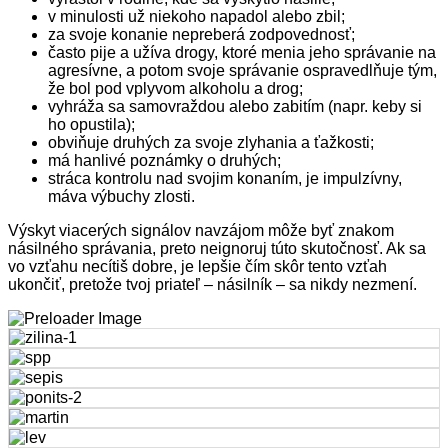
v minulosti už niekoho napadol alebo zbil;
za svoje konanie nepreberá zodpovednosť;
často pije a užíva drogy, ktoré menia jeho správanie na
agresívne, a potom svoje správanie ospravedlňuje tým,
že bol pod vplyvom alkoholu a drog;
vyhráža sa samovraždou alebo zabitím (napr. keby si
ho opustila);
obviňuje druhých za svoje zlyhania a ťažkosti;
má hanlivé poznámky o druhých;
stráca kontrolu nad svojim konaním, je impulzívny,
máva výbuchy zlosti.
Výskyt viacerých signálov navzájom môže byť znakom
násilného správania, preto neignoruj túto skutočnosť. Ak sa
vo vzťahu necítiš dobre, je lepšie čím skôr tento vzťah
ukončiť, pretože tvoj priateľ – násilník – sa nikdy nezmení.