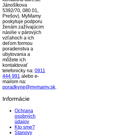
Jánošíkova
5392/70, 080 01,
Prešov). MyMamy
poskytuje podporu
ženám zažívajúcim
násilie v párových
vzťahoch a ich
deťom formou
poradenstva a
ubytovania a
môžete ich
kontaktovať
telefonicky na:
0911
444 991
alebo e-
mailom na:
poradkyne@mymamy.sk
.
Informácie
Ochrana
osobných
údajov
Kto sme?
Stanovy