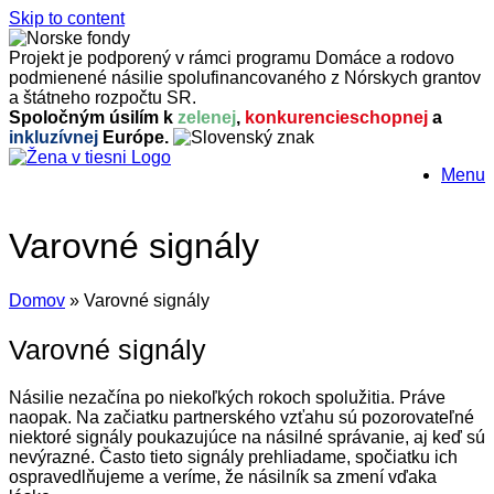
Skip to content
Projekt je podporený v rámci programu Domáce a rodovo
podmienené násilie spolufinancovaného z Nórskych grantov
a štátneho rozpočtu SR.
Spoločným úsilím k
zelenej
,
konkurencieschopnej
a
inkluzívnej
Európe.
Menu
Varovné signály
Domov
»
Varovné signály
Varovné signály
Násilie nezačína po niekoľkých rokoch spolužitia. Práve
naopak. Na začiatku partnerského vzťahu sú pozorovateľné
niektoré signály poukazujúce na násilné správanie, aj keď sú
nevýrazné. Často tieto signály prehliadame, spočiatku ich
ospravedlňujeme a veríme, že násilník sa zmení vďaka