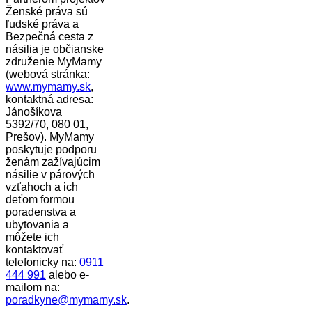
Ženské práva sú
ľudské práva a
Bezpečná cesta z
násilia je občianske
združenie MyMamy
(webová stránka:
www.mymamy.sk
,
kontaktná adresa:
Jánošíkova
5392/70, 080 01,
Prešov). MyMamy
poskytuje podporu
ženám zažívajúcim
násilie v párových
vzťahoch a ich
deťom formou
poradenstva a
ubytovania a
môžete ich
kontaktovať
telefonicky na:
0911
444 991
alebo e-
mailom na:
poradkyne@mymamy.sk
.