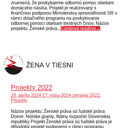
znamená, že poskytujeme odbornú pomoc obetiam
domáceho násilia. Projekt je realizovaný s
finančnou podporou Ministerstva spravodlivosti SR v
rámci dotačného programu na poskytovanie
odbornej pomoci obetiam trestných činov. Názov
projektu: Ženské práva...
Continue reading
→
Projekty 2022
28. apríla 2024
17. mája 2024
zenawp
2022
,
Projekty
Názov projektu: Ženské práva sú ľudské práva
Donor: Nórske granty, štátny rozpočet Slovenskej
republiky Projekt Ženské práva sú ľudské práva je
dlhodobý projekt podporený v rámci programu