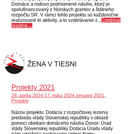
Domáce a rodovo podmienené násilie, ktorý je
spolufinancovaný z Nórskych grantov a štátneho
rozpočtu SR. V rámci tohto projektu sú každoročne
realizované tri aktivity, a to vzdelávanie z...
Continue
reading
→
Projekty 2021
28. apríla 2024
17. mája 2024
zenawp
2021
,
Projekty
Názov projektu: Dotácia z rozpočtovej rezervy
predsedu vlády Slovenskej republiky v oblasti
pomoci obetiam domáceho násilia Donor: Úrad
vlády Slovenskej republiky Dotácia Úradu vlády
nám umožnila zachovanie úplnej formy