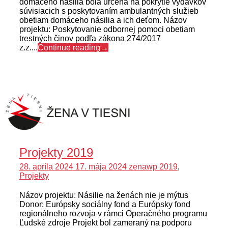
domáceho násilia bola určená na pokrytie výdavkov
súvisiacich s poskytovaním ambulantných služieb
obetiam domáceho násilia a ich deťom. Názov
projektu: Poskytovanie odbornej pomoci obetiam
trestných činov podľa zákona 274/2017
z.z....
Continue reading
→
Projekty 2019
28. apríla 2024
17. mája 2024
zenawp
2019
,
Projekty
Názov projektu: Násilie na ženách nie je mýtus
Donor: Európsky sociálny fond a Európsky fond
regionálneho rozvoja v rámci Operačného programu
Ľudské zdroje Projekt bol zameraný na podporu