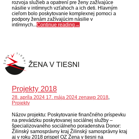
rozvoja služieb a opatrení pre ženy zažívajúce
násilie v intímnych vzťahoch a ich deti. Hlavným
cieľom bolo poskytovanie komplexnej pomoci a
podpory ženám zažívajúcim násilie v
intímnych...
Continue reading
→
Projekty 2018
28. apríla 2024
17. mája 2024
zenawp
2018
,
Projekty
Názov projektu: Poskytovanie finančného príspevku
na prevádzku poskytovanej sociálnej služby –
špecializovaného sociálneho poradenstva Donor:
Žilinský samosprávny kraj Žilinský samosprávny kraj
aj v roku 2018 prispel OZ Žena v tiesni na