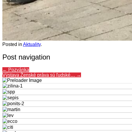
Posted in
Aktuality
.
Post navigation
←
Pozvánka
Výstava Ženské práva sú ľudské…
→