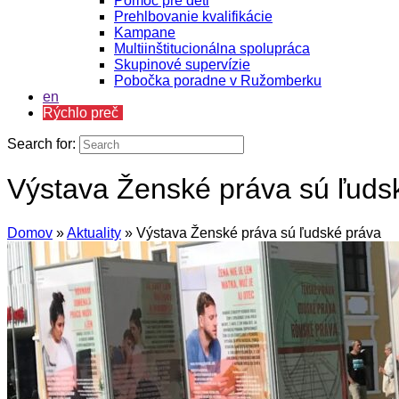
Pomoc pre deti
Prehlbovanie kvalifikácie
Kampane
Multiinštitucionálna spolupráca
Skupinové supervízie
Pobočka poradne v Ružomberku
en
Rýchlo preč
Search for:
Výstava Ženské práva sú ľuds
Domov
»
Aktuality
»
Výstava Ženské práva sú ľudské práva