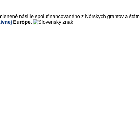
ienené násilie spolufinancovaného z Nórskych grantov a štát
zívnej
Európe.