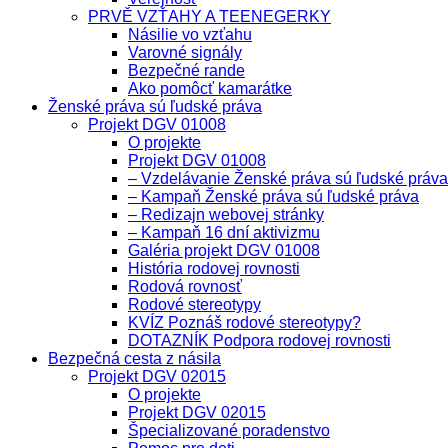
PRVĚ VZŤAHY A TEENEGERKY
Násilie vo vzťahu
Varovné signály
Bezpečné rande
Ako pomôcť kamarátke
Ženské práva sú ľudské práva
Projekt DGV 01008
O projekte
Projekt DGV 01008
– Vzdelávanie Ženské práva sú ľudské práva
– Kampaň Ženské práva sú ľudské práva
– Redizajn webovej stránky
– Kampaň 16 dní aktivizmu
Galéria projekt DGV 01008
História rodovej rovnosti
Rodová rovnosť
Rodové stereotypy
KVÍZ Poznáš rodové stereotypy?
DOTAZNÍK Podpora rodovej rovnosti
Bezpečná cesta z násila
Projekt DGV 02015
O projekte
Projekt DGV 02015
Špecializované poradenstvo