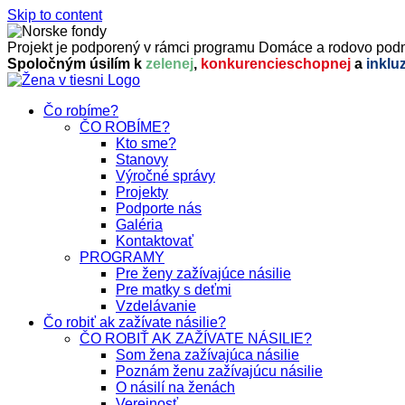
Skip to content
Projekt je podporený v rámci programu Domáce a rodovo podm
Spoločným úsilím k
zelenej
,
konkurencieschopnej
a
inklu
Čo robíme?
ČO ROBÍME?
Kto sme?
Stanovy
Výročné správy
Projekty
Podporte nás
Galéria
Kontaktovať
PROGRAMY
Pre ženy zažívajúce násilie
Pre matky s deťmi
Vzdelávanie
Čo robiť ak zažívate násilie?
ČO ROBIŤ AK ZAŽÍVATE NÁSILIE?
Som žena zažívajúca násilie
Poznám ženu zažívajúcu násilie
O násilí na ženách
Verejnosť