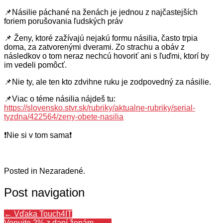
📌
Násilie páchané na ženách je jednou z najčastejších
foriem porušovania ľudských práv
📌 Ženy, ktoré zažívajú nejakú formu násilia, často trpia
doma, za zatvorenými dverami. Zo strachu a obáv z
následkov o tom neraz nechcú hovoriť ani s ľuďmi, ktorí by
im vedeli pomôcť.
📌
Nie ty, ale ten kto zdvihne ruku je zodpovedný za násilie.
📌
Viac o téme násilia nájdeš tu:
https://slovensko.stvr.sk/rubriky/aktualne-rubriky/serial-
tyzdna/422564/zeny-obete-nasilia
❗
Nie si v tom sama
❗
Posted in Nezaradené.
Post navigation
←
Vďaka Touch4IT
Venujte 2% z daní ženám…
→