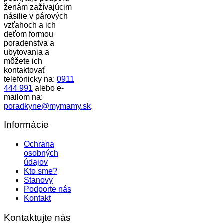
ženám zažívajúcim
násilie v párových
vzťahoch a ich
deťom formou
poradenstva a
ubytovania a
môžete ich
kontaktovať
telefonicky na:
0911
444 991
alebo e-
mailom na:
poradkyne@mymamy.sk
.
Informácie
Ochrana
osobných
údajov
Kto sme?
Stanovy
Podporte nás
Kontakt
Kontaktujte nás