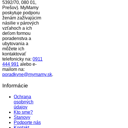
5392/70, 080 01,
Prešov). MyMamy
poskytuje podporu
ženám zažívajúcim
násilie v párových
vzťahoch a ich
deťom formou
poradenstva a
ubytovania a
môžete ich
kontaktovať
telefonicky na:
0911
444 991
alebo e-
mailom na:
poradkyne@mymamy.sk
.
Informácie
Ochrana
osobných
údajov
Kto sme?
Stanovy
Podporte nás
Kontakt