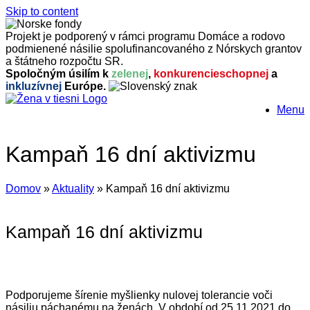
Skip to content
Projekt je podporený v rámci programu Domáce a rodovo
podmienené násilie spolufinancovaného z Nórskych grantov
a štátneho rozpočtu SR.
Spoločným úsilím k
zelenej
,
konkurencieschopnej
a
inkluzívnej
Európe.
Menu
Kampaň 16 dní aktivizmu
Domov
»
Aktuality
»
Kampaň 16 dní aktivizmu
Kampaň 16 dní aktivizmu
Podporujeme šírenie myšlienky nulovej tolerancie voči
násiliu páchanému na ženách. V období od 25.11.2021 do