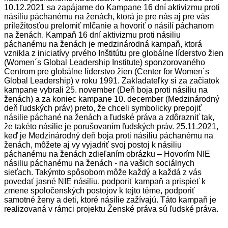
10.12.2021 sa zapájame do Kampane 16 dní aktivizmu proti
násiliu páchanému na ženách, ktorá je pre nás aj pre vás
príležitosťou prelomiť mlčanie a hovoriť o násilí páchanom
na ženách. Kampaň 16 dní aktivizmu proti násiliu
páchanému na ženách je medzinárodná kampaň, ktorá
vznikla z iniciatívy prvého Inštitútu pre globálne líderstvo žien
(Women´s Global Leadership Institute) sponzorovaného
Centrom pre globálne líderstvo žien (Center for Women´s
Global Leadership) v roku 1991. Zakladateľky si za začiatok
kampane vybrali 25. november (Deň boja proti násiliu na
ženách) a za koniec kampane 10. december (Medzinárodný
deň ľudských práv) preto, že chceli symbolicky prepojiť
násilie páchané na ženách a ľudské práva a zdôrazniť tak,
že takéto násilie je porušovaním ľudských práv. 25.11.2021,
keď je Medzinárodný deň boja proti násiliu páchanému na
ženách, môžete aj vy vyjadriť svoj postoj k násiliu
páchanému na ženách zdieľaním obrázku – Hovorím NIE
násiliu páchanému na ženách - na vašich sociálnych
sieťach. Takýmto spôsobom môže každý a každá z vás
povedať jasné NIE násiliu, podporiť kampaň a prispieť k
zmene spoločenských postojov k tejto téme, podporiť
samotné ženy a deti, ktoré násilie zažívajú. Táto kampaň je
realizovaná v rámci projektu Ženské práva sú ľudské práva.